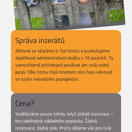
Správa inzerátů
Aktivně se staráme o Tvé hosty a poskytujeme
doplňkové administrativní služby v 10 jazycích. Ty
samozřejmě potřebuješ používat jen svůj rodný
jazyk. Díky tomu máš mnohem více času věnovat
se svým rekreačním pronájmům.
Cena?
Vyděláváme pouze tehdy, když získáš rezervace –
bez jakéhokoli základního poplatku. Žádná
rezervace, žádný zisk. Proto děláme vše pro tvůj