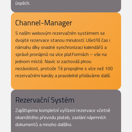
úspěch.
Channel-Manager
S naším webovým rezervačním systémem se
dvojité rezervace stanou minulostí. Ušetříš čas i
námahu díky snadné synchronizaci kalendářů a
správě pronájmů na více platformách – vše na
jednom místě. Navíc si zachováš plnou
nezávislost, protože Tě propojíme s více než 100
rezervačními kanály a pravidelně přidáváme další.
Rezervační Systém
Zajišťujeme kompletní vyřízení rezervace včetně
okamžitého převodu plateb, zaslání nájemních
dokumentů a mnoho dalšího.