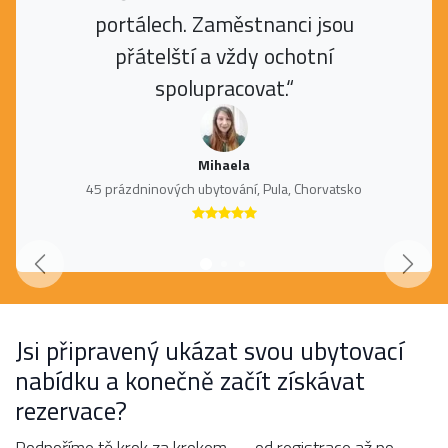
portálech. Zaměstnanci jsou
přátelští a vždy ochotní
spolupracovat.“
Mihaela
45 prázdninových ubytování, Pula, Chorvatsko
Zurück
Weite
Jsi připravený ukázat svou ubytovací
nabídku a konečně začít získávat
rezervace?
Podpoříme tě krok za krokem — od registrace až po